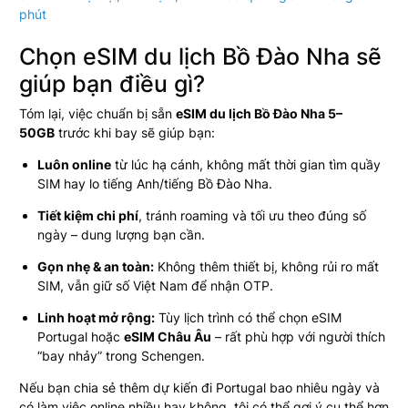
phút
Chọn eSIM du lịch Bồ Đào Nha sẽ
giúp bạn điều gì?
Tóm lại, việc chuẩn bị sẵn
eSIM du lịch Bồ Đào Nha 5–
50GB
trước khi bay sẽ giúp bạn:
Luôn online
từ lúc hạ cánh, không mất thời gian tìm quầy
SIM hay lo tiếng Anh/tiếng Bồ Đào Nha.
Tiết kiệm chi phí
, tránh roaming và tối ưu theo đúng số
ngày – dung lượng bạn cần.
Gọn nhẹ & an toàn:
Không thêm thiết bị, không rủi ro mất
SIM, vẫn giữ số Việt Nam để nhận OTP.
Linh hoạt mở rộng:
Tùy lịch trình có thể chọn eSIM
Portugal hoặc
eSIM Châu Âu
– rất phù hợp với người thích
“bay nhảy” trong Schengen.
Nếu bạn chia sẻ thêm dự kiến đi Portugal bao nhiêu ngày và
có làm việc online nhiều hay không, tôi có thể gợi ý cụ thể hơn