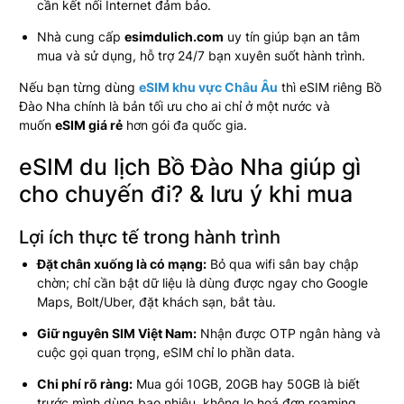
cần kết nối Internet đảm bảo.
Nhà cung cấp
esimdulich.com
uy tín giúp bạn an tâm
mua và sử dụng, hỗ trợ 24/7 bạn xuyên suốt hành trình.
Nếu bạn từng dùng
eSIM khu vực Châu Âu
thì eSIM riêng Bồ
Đào Nha chính là bản tối ưu cho ai chỉ ở một nước và
muốn
eSIM giá rẻ
hơn gói đa quốc gia.
eSIM du lịch Bồ Đào Nha giúp gì
cho chuyến đi? & lưu ý khi mua
Lợi ích thực tế trong hành trình
Đặt chân xuống là có mạng:
Bỏ qua wifi sân bay chập
chờn; chỉ cần bật dữ liệu là dùng được ngay cho Google
Maps, Bolt/Uber, đặt khách sạn, bắt tàu.
Giữ nguyên SIM Việt Nam:
Nhận được OTP ngân hàng và
cuộc gọi quan trọng, eSIM chỉ lo phần data.
Chi phí rõ ràng:
Mua gói 10GB, 20GB hay 50GB là biết
trước mình dùng bao nhiêu, không lo hoá đơn roaming