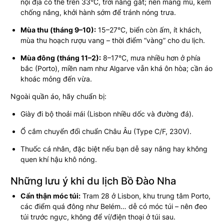
nội địa có thể trên 33°C, trời nắng gắt; nên mang mũ, kem
chống nắng, khởi hành sớm để tránh nóng trưa.
Mùa thu (tháng 9–10):
15–27°C, biển còn ấm, ít khách,
mùa thu hoạch rượu vang – thời điểm “vàng” cho du lịch.
Mùa đông (tháng 11–2):
8–17°C, mưa nhiều hơn ở phía
bắc (Porto), miền nam như Algarve vẫn khá ôn hòa; cần áo
khoác mỏng đến vừa.
Ngoài quần áo, hãy chuẩn bị:
Giày đi bộ thoải mái (Lisbon nhiều dốc và đường đá).
Ổ cắm chuyển đổi chuẩn Châu Âu (Type C/F, 230V).
Thuốc cá nhân, đặc biệt nếu bạn dễ say nắng hay không
quen khí hậu khô nóng.
Những lưu ý khi du lịch Bồ Đào Nha
Cẩn thận móc túi:
Tram 28 ở Lisbon, khu trung tâm Porto,
các điểm quá đông như Belém… dễ có móc túi – nên đeo
túi trước ngực, không để ví/điện thoại ở túi sau.