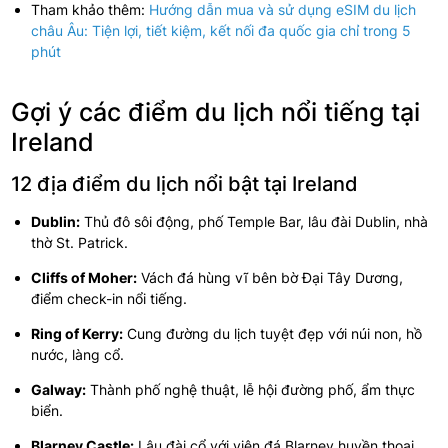
Tham khảo thêm:
Hướng dẫn mua và sử dụng eSIM du lịch
châu Âu: Tiện lợi, tiết kiệm, kết nối đa quốc gia chỉ trong 5
phút
Gợi ý các điểm du lịch nổi tiếng tại
Ireland
12 địa điểm du lịch nổi bật tại Ireland
Dublin:
Thủ đô sôi động, phố Temple Bar, lâu đài Dublin, nhà
thờ St. Patrick.
Cliffs of Moher:
Vách đá hùng vĩ bên bờ Đại Tây Dương,
điểm check-in nổi tiếng.
Ring of Kerry:
Cung đường du lịch tuyệt đẹp với núi non, hồ
nước, làng cổ.
Galway:
Thành phố nghệ thuật, lễ hội đường phố, ẩm thực
biển.
Blarney Castle:
Lâu đài cổ với viên đá Blarney huyền thoại.