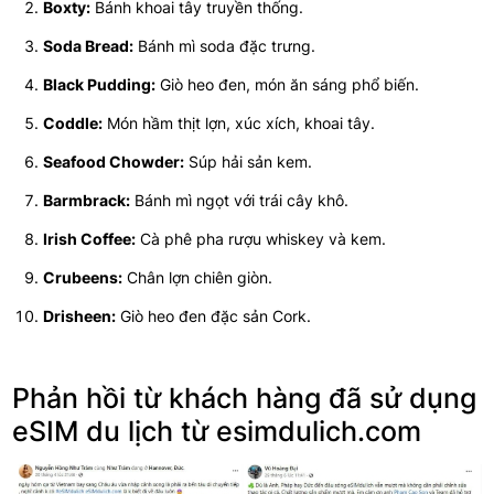
Boxty:
Bánh khoai tây truyền thống.
Soda Bread:
Bánh mì soda đặc trưng.
Black Pudding:
Giò heo đen, món ăn sáng phổ biến.
Coddle:
Món hầm thịt lợn, xúc xích, khoai tây.
Seafood Chowder:
Súp hải sản kem.
Barmbrack:
Bánh mì ngọt với trái cây khô.
Irish Coffee:
Cà phê pha rượu whiskey và kem.
Crubeens:
Chân lợn chiên giòn.
Drisheen:
Giò heo đen đặc sản Cork.
Phản hồi từ khách hàng đã sử dụng
eSIM du lịch từ esimdulich.com