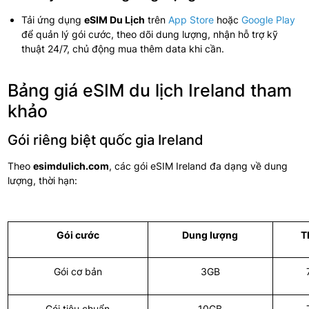
Tải ứng dụng
eSIM Du Lịch
trên
App Store
hoặc
Google Play
để quản lý gói cước, theo dõi dung lượng, nhận hỗ trợ kỹ
thuật 24/7, chủ động mua thêm data khi cần.
Bảng giá eSIM du lịch Ireland tham
khảo
Gói riêng biệt quốc gia Ireland
Theo
esimdulich.com
, các gói eSIM Ireland đa dạng về dung
lượng, thời hạn:
Gói cước
Dung lượng
T
Gói cơ bản
3GB
Gói tiêu chuẩn
10GB