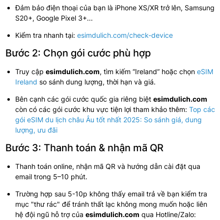
Đảm bảo điện thoại của bạn là iPhone XS/XR trở lên, Samsung
S20+, Google Pixel 3+...
Kiểm tra nhanh tại:
esimdulich.com/check-device
Bước 2: Chọn gói cước phù hợp
Truy cập
esimdulich.com
, tìm kiếm “Ireland” hoặc chọn
eSIM
Ireland
so sánh dung lượng, thời hạn và giá.
Bên cạnh các gói cước quốc gia riêng biệt
esimdulich.com
còn có các gói cước khu vực tiện lợi tham khảo thêm:
Top các
gói eSIM du lịch châu Âu tốt nhất 2025: So sánh giá, dung
lượng, ưu đãi
Bước 3: Thanh toán & nhận mã QR
Thanh toán online, nhận mã QR và hướng dẫn cài đặt qua
email trong 5–10 phút.
Trường hợp sau 5-10p không thấy email trả về bạn kiểm tra
mục "thư rác" để tránh thất lạc không mong muốn hoặc liên
hệ đội ngũ hỗ trợ của
esimdulich.com
qua Hotline/Zalo: