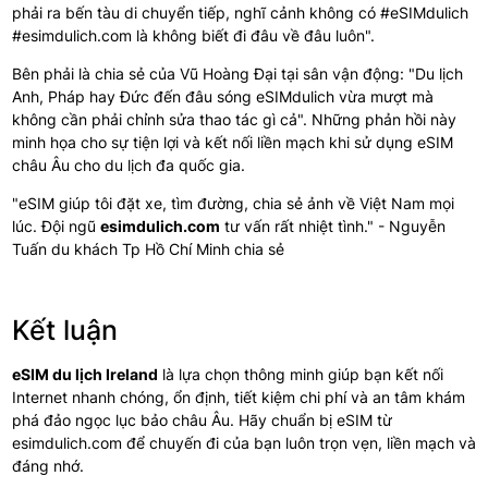
phải ra bến tàu di chuyển tiếp, nghĩ cảnh không có #eSIMdulich
#esimdulich.com là không biết đi đâu về đâu luôn".
Bên phải là chia sẻ của Vũ Hoàng Đại tại sân vận động: "Du lịch
Anh, Pháp hay Đức đến đâu sóng eSIMdulich vừa mượt mà
không cần phải chỉnh sửa thao tác gì cả". Những phản hồi này
minh họa cho sự tiện lợi và kết nối liền mạch khi sử dụng eSIM
châu Âu cho du lịch đa quốc gia.
"eSIM giúp tôi đặt xe, tìm đường, chia sẻ ảnh về Việt Nam mọi
lúc. Đội ngũ
esimdulich.com
tư vấn rất nhiệt tình." - Nguyễn
Tuấn du khách Tp Hồ Chí Minh chia sẻ
Kết luận
eSIM du lịch Ireland
là lựa chọn thông minh giúp bạn kết nối
Internet nhanh chóng, ổn định, tiết kiệm chi phí và an tâm khám
phá đảo ngọc lục bảo châu Âu. Hãy chuẩn bị eSIM từ
esimdulich.com để chuyến đi của bạn luôn trọn vẹn, liền mạch và
đáng nhớ.