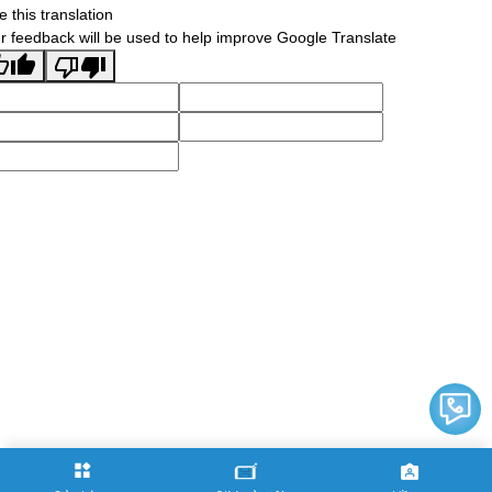
e this translation
r feedback will be used to help improve Google Translate