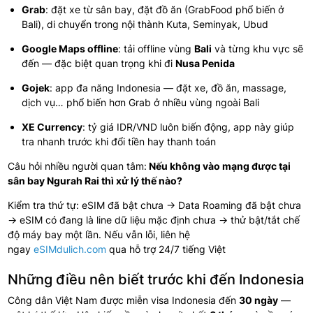
Grab
: đặt xe từ sân bay, đặt đồ ăn (GrabFood phổ biến ở
Bali), di chuyển trong nội thành Kuta, Seminyak, Ubud
Google Maps offline
: tải offline vùng
Bali
và từng khu vực sẽ
đến — đặc biệt quan trọng khi đi
Nusa Penida
Gojek
: app đa năng Indonesia — đặt xe, đồ ăn, massage,
dịch vụ… phổ biến hơn Grab ở nhiều vùng ngoài Bali
XE Currency
: tỷ giá IDR/VND luôn biến động, app này giúp
tra nhanh trước khi đổi tiền hay thanh toán
Câu hỏi nhiều người quan tâm:
Nếu không vào mạng được tại
sân bay Ngurah Rai thì xử lý thế nào?
Kiểm tra thứ tự: eSIM đã bật chưa → Data Roaming đã bật chưa
→ eSIM có đang là line dữ liệu mặc định chưa → thử bật/tắt chế
độ máy bay một lần. Nếu vẫn lỗi, liên hệ
ngay
eSIMdulich.com
qua hỗ trợ 24/7 tiếng Việt
Những điều nên biết trước khi đến Indonesia
Công dân Việt Nam được miễn visa Indonesia đến
30 ngày
—