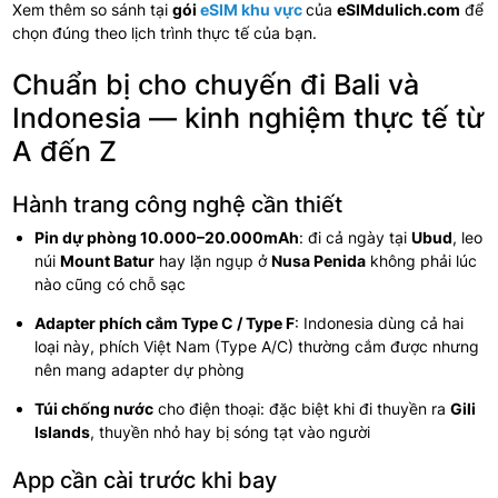
Xem thêm so sánh tại
gói
eSIM khu vực
của
eSIMdulich.com
để
chọn đúng theo lịch trình thực tế của bạn.
Chuẩn bị cho chuyến đi Bali và
Indonesia — kinh nghiệm thực tế từ
A đến Z
Hành trang công nghệ cần thiết
Pin dự phòng 10.000–20.000mAh
: đi cả ngày tại
Ubud
, leo
núi
Mount Batur
hay lặn ngụp ở
Nusa Penida
không phải lúc
nào cũng có chỗ sạc
Adapter phích cắm Type C / Type F
: Indonesia dùng cả hai
loại này, phích Việt Nam (Type A/C) thường cắm được nhưng
nên mang adapter dự phòng
Túi chống nước
cho điện thoại: đặc biệt khi đi thuyền ra
Gili
Islands
, thuyền nhỏ hay bị sóng tạt vào người
App cần cài trước khi bay