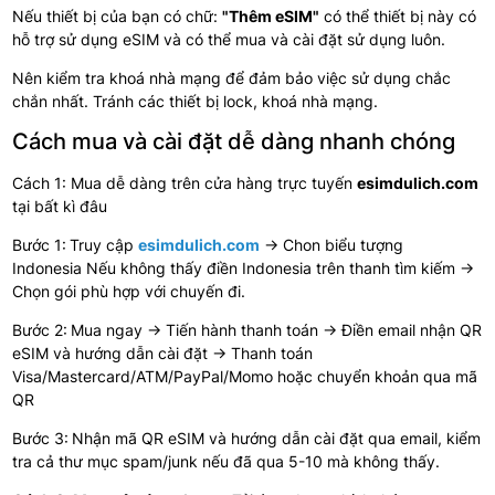
Nếu thiết bị của bạn có chữ:
"Thêm eSIM"
có thể thiết bị này có
hỗ trợ sử dụng eSIM và có thể mua và cài đặt sử dụng luôn.
Nên kiểm tra khoá nhà mạng để đảm bảo việc sử dụng chắc
chắn nhất. T
ránh các thiết bị lock, khoá nhà mạng.
Cách mua và cài đặt dễ dàng nhanh chóng
Cách 1: Mua dễ dàng trên cửa hàng trực tuyến
esimdulich.com
tại bất kì đâu
Bước 1:
Truy cập
esimdulich.com
→ Chon biểu tượng
Indonesia
Nếu không thấy điền Indonesia trên thanh tìm kiếm
→
Chọn gói phù hợp với chuyến đi.
Bước 2:
Mua ngay → Tiến hành thanh toán → Điền email nhận QR
eSIM và hướng dẫn cài đặt → Thanh toán
Visa/Mastercard/ATM/PayPal/Momo hoặc chuyển khoản qua mã
QR
Bước 3:
Nhận mã QR eSIM và hướng dẫn cài đặt qua email, kiểm
tra cả thư mục spam/junk nếu đã qua 5-10 mà không thấy.