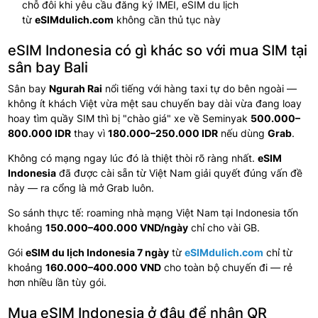
chỗ đôi khi yêu cầu đăng ký IMEI, eSIM du lịch
từ
eSIMdulich.com
không cần thủ tục này
eSIM Indonesia có gì khác so với mua SIM tại
sân bay Bali
Sân bay
Ngurah Rai
nổi tiếng với hàng taxi tự do bên ngoài —
không ít khách Việt vừa mệt sau chuyến bay dài vừa đang loay
hoay tìm quầy SIM thì bị "chào giá" xe về Seminyak
500.000–
800.000 IDR
thay vì
180.000–250.000 IDR
nếu dùng
Grab
.
Không có mạng ngay lúc đó là thiệt thòi rõ ràng nhất.
eSIM
Indonesia
đã được cài sẵn từ Việt Nam giải quyết đúng vấn đề
này — ra cổng là mở Grab luôn.
So sánh thực tế: roaming nhà mạng Việt Nam tại Indonesia tốn
khoảng
150.000–400.000 VND/ngày
chỉ cho vài GB.
Gói
eSIM du lịch Indonesia 7 ngày
từ
eSIMdulich.com
chỉ từ
khoảng
160.000–400.000 VND
cho toàn bộ chuyến đi — rẻ
hơn nhiều lần
tùy gói.
Mua eSIM Indonesia ở đâu để nhận QR