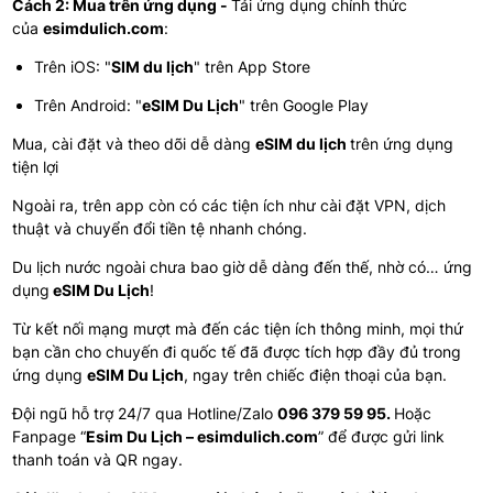
Cách 2: Mua trên ứng dụng -
Tải ứng dụng chính thức
của
esimdulich.com
:
Trên iOS: "
SIM du lịch
" trên App Store
Trên Android: "
eSIM Du Lịch
" trên Google Play
Mua, cài đặt và theo dõi dễ dàng
eSIM du lịch
trên ứng dụng
tiện lợi
Ngoài ra, trên app còn có các tiện ích như cài đặt VPN, dịch
thuật và chuyển đổi tiền tệ nhanh chóng.
Du lịch nước ngoài chưa bao giờ dễ dàng đến thế, nhờ có… ứng
dụng
eSIM Du Lịch
!
Từ kết nối mạng mượt mà đến các tiện ích thông minh, mọi thứ
bạn cần cho chuyến đi quốc tế đã được tích hợp đầy đủ trong
ứng dụng
eSIM Du Lịch
, ngay trên chiếc điện thoại của bạn.
Đội ngũ hỗ trợ 24/7 qua Hotline/Zalo
096 379 59 95.
Hoặc
Fanpage “
Esim Du Lịch – esimdulich.com
” để được gửi link
thanh toán và QR ngay.