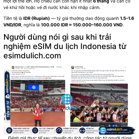
một lợi thế lớn. Hộ chiếu cần còn hạn ít nhất
6 tháng
và cần có
vé khứ hồi hoặc vé đi nước khác khi nhập cảnh.
Tiền tệ là
IDR (Rupiah)
— tỷ giá thường dao động quanh
1.5–1.6
VND/IDR
, nghĩa là
100.000 IDR ≈ 150.000–160.000 VND
.
Người dùng nói gì sau khi trải
nghiệm eSIM du lịch Indonesia từ
esimdulich.com
Đánh giá thực tế sau chuyến du lịch, công tác từ người dùng