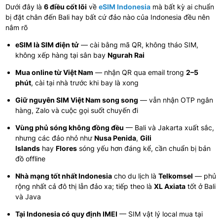
Dưới đây là
6 điều cốt lõi
về
eSIM Indonesia
mà bất kỳ ai chuẩn
bị đặt chân đến Bali hay bất cứ đảo nào của Indonesia đều nên
nắm rõ
eSIM là SIM điện tử
— cài bằng mã QR, không tháo SIM,
không xếp hàng tại sân bay
Ngurah Rai
Mua online từ Việt Nam
— nhận QR qua email trong
2–5
phút
, cài tại nhà trước khi bay là xong
Giữ nguyên SIM Việt Nam song song
— vẫn nhận OTP ngân
hàng, Zalo và cuộc gọi suốt chuyến đi
Vùng phủ sóng không đồng đều
— Bali và Jakarta xuất sắc,
nhưng các đảo nhỏ như
Nusa Penida
,
Gili
Islands
hay
Flores
sóng yếu hơn đáng kể, cần chuẩn bị bản
đồ offline
Nhà mạng tốt nhất Indonesia
cho du lịch là
Telkomsel
— phủ
rộng nhất cả đô thị lẫn đảo xa; tiếp theo là
XL Axiata
tốt ở Bali
và Java
Tại Indonesia có quy định IMEI
— SIM vật lý local mua tại