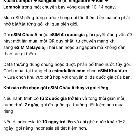
Kuala Lumpur → Bangkok
hoặc
Singapore → Bali →
Lombok
trong một chuyến bay vòng quanh 10–14 ngày.
Mua eSIM riêng từng nước không chỉ tốn thêm tiền mà còn phải
nhớ bật/tắt từng gói khi qua biên giới.
Gói
eSIM Châu Á
hoặc
eSIM đa quốc gia
giải quyết đúng vấn đề
này: một lần mua, một QR duy nhất, tự chuyển mạng khi
sang
eSIM Malaysia
, Thái Lan hoặc Singapore mà không cần
thao tác gì thêm.
Data thường dùng chung hoặc được phân bổ theo nước tùy gói.
Cách mua: tại trang chủ
esimdulich.com
chọn
eSIM Khu Vực -
>
Lựa chọn khu vực phù hợp với chuyến đi đa quốc gia của bạn.
Khi nào nên chọn gói eSIM Châu Á thay vì gói riêng
Nếu hành trình có
từ 2 quốc gia trở lên
và tổng thời gian mỗi
nước dưới
7 ngày
, gói đa quốc gia thường tiết kiệm hơn mua
riêng.
Nếu ở Indonesia từ
10 ngày trở lên
và chỉ ghé nước khác 1–2
ngày, gói riêng Indonesia sẽ tiết kiệm hơn.