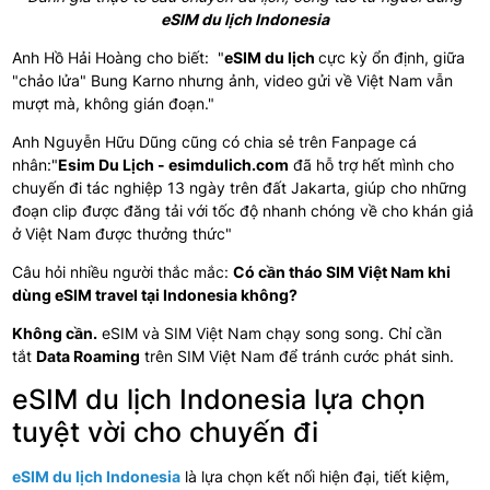
eSIM du lịch Indonesia
Anh Hồ Hải Hoàng cho biết: "
eSIM du lịch
cực kỳ ổn định, giữa
"chảo lửa" Bung Karno nhưng ảnh, video gửi về Việt Nam vẫn
mượt mà, không gián đoạn."
Anh Nguyễn Hữu Dũng cũng có chia sẻ trên Fanpage cá
nhân:"
Esim Du Lịch - esimdulich.com
đã hỗ trợ hết mình cho
chuyến đi tác nghiệp 13 ngày trên đất Jakarta, giúp cho những
đoạn clip được đăng tải với tốc độ nhanh chóng về cho khán giả
ở Việt Nam được thưởng thức"
Câu hỏi nhiều người thắc mắc:
Có cần tháo SIM Việt Nam khi
dùng eSIM travel tại Indonesia không?
Không cần.
eSIM và SIM Việt Nam chạy song song. Chỉ cần
tắt
Data Roaming
trên SIM Việt Nam để tránh cước phát sinh.
eSIM du lịch Indonesia lựa chọn
tuyệt vời cho chuyến đi
eSIM du lịch Indonesia
là lựa chọn kết nối hiện đại, tiết kiệm,