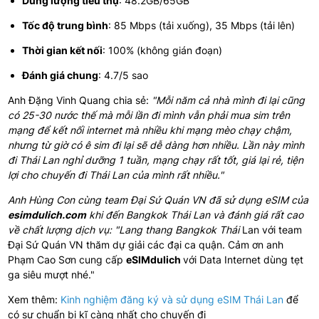
Dung lượng tiêu thụ
: 48.2GB/65GB
Tốc độ trung bình
: 85 Mbps (tải xuống), 35 Mbps (tải lên)
Thời gian kết nối
: 100% (không gián đoạn)
Đánh giá chung
: 4.7/5 sao
Anh Đặng Vinh Quang chia sẻ:
"Mỗi năm cả nhà mình đi lại cũng
có 25-30 nước thế mà mỗi lần đi mình vẫn phải mua sim trên
mạng để kết nối internet mà nhiều khi mạng mèo chạy chậm,
nhưng từ giờ có ê sim đi lại sẽ dễ dàng hơn nhiều. Lần này mình
đi Thái Lan nghỉ dưỡng 1 tuần, mạng chạy rất tốt, giá lại rẻ, tiện
lợi cho chuyến đi Thái Lan của mình rất nhiều."
Anh Hùng Con cùng team Đại Sứ Quán VN đã sử dụng eSIM của
esimdulich.com
khi đến Bangkok Thái Lan và đánh giá rất cao
về chất lượng dịch vụ: "Lang thang Bangkok Thái
Lan với team
Đại Sứ Quán VN thăm dự giải các đại ca quận. Cảm ơn anh
Phạm Cao Sơn cung cấp
eSIMdulich
với Data Internet dùng tẹt
ga siêu mượt nhé."
Xem thêm:
Kinh nghiệm đăng ký và sử dụng eSIM Thái Lan
để
có sự chuẩn bị kĩ càng nhất cho chuyến đi