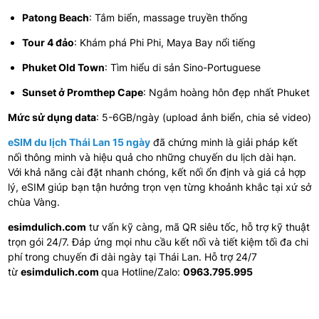
Patong Beach
: Tắm biển, massage truyền thống
Tour 4 đảo
: Khám phá Phi Phi, Maya Bay nổi tiếng
Phuket Old Town
: Tìm hiểu di sản Sino-Portuguese
Sunset ở Promthep Cape
: Ngắm hoàng hôn đẹp nhất Phuket
Mức sử dụng data
: 5-6GB/ngày (upload ảnh biển, chia sẻ video)
eSIM du lịch Thái Lan 15 ngày
đã chứng minh là giải pháp kết
nối thông minh và hiệu quả cho những chuyến du lịch dài hạn.
Với khả năng cài đặt nhanh chóng, kết nối ổn định và giá cả hợp
lý, eSIM giúp bạn tận hưởng trọn vẹn từng khoảnh khắc tại xứ sở
chùa Vàng.
esimdulich.com
tư vấn kỹ càng, mã QR siêu tốc, hỗ trợ kỹ thuật
trọn gói 24/7. Đáp ứng mọi nhu cầu kết nối và tiết kiệm tối đa chi
phí trong chuyến đi dài ngày tại Thái Lan.
Hỗ trợ 24/7
từ
esimdulich.com
qua Hotline/Zalo:
0963.795.995