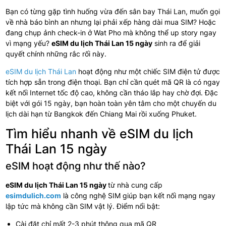
Bạn có từng gặp tình huống vừa đến sân bay Thái Lan, muốn gọi
về nhà báo bình an nhưng lại phải xếp hàng dài mua SIM? Hoặc
đang chụp ảnh check-in ở Wat Pho mà không thể up story ngay
vì mạng yếu?
eSIM du lịch Thái Lan 15 ngày
sinh ra để giải
quyết chính những rắc rối này.
eSIM du lịch Thái Lan
hoạt động như một chiếc SIM điện tử được
tích hợp sẵn trong điện thoại. Bạn chỉ cần quét mã QR là có ngay
kết nối Internet tốc độ cao, không cần tháo lắp hay chờ đợi. Đặc
biệt với gói 15 ngày, bạn hoàn toàn yên tâm cho một chuyến du
lịch dài hạn từ Bangkok đến Chiang Mai rồi xuống Phuket.
Tìm hiểu nhanh về eSIM du lịch
Thái Lan 15 ngày
eSIM hoạt động như thế nào?
eSIM du lịch Thái Lan 15 ngày
từ nhà cung cấp
esimdulich.com
là công nghệ SIM giúp bạn kết nối mạng ngay
lập tức mà không cần SIM vật lý. Điểm nổi bật:
Cài đặt chỉ mất 2-3 phút thông qua mã QR